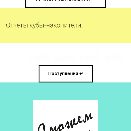
Аудит ↵
Отчеты МинЮст России↓